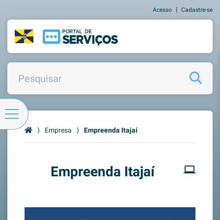
|
Acesso
Cadastre-se
⟩
Empresa
⟩
Empreenda Itajaí
Empreenda Itajaí
computer