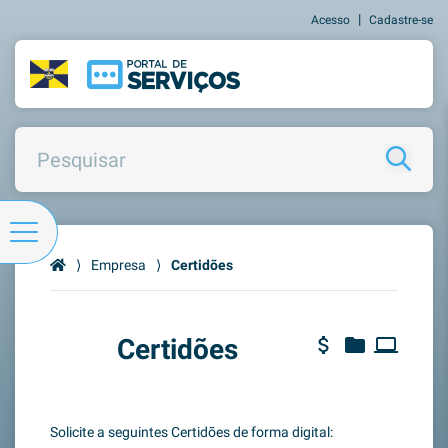
|
Acesso
Cadastre-se
⟩
Empresa
⟩
Certidões
Certidões
attach_money
folder
computer
Solicite a seguintes Certidões de forma digital: