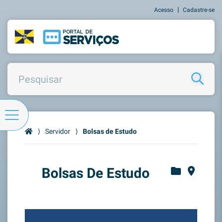
|
Acesso
Cadastre-se
⟩
Servidor
⟩
Bolsas de Estudo
Bolsas De Estudo
folder
place