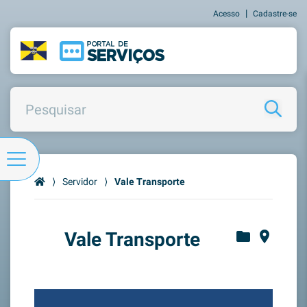
|
Acesso
Cadastre-se
⟩
Servidor
⟩
Vale Transporte
Vale Transporte
folder
place