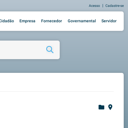
|
Acesso
Cadastre-se
Cidadão
Empresa
Fornecedor
Governamental
Servidor
folder
place