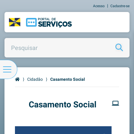
|
Acesso
Cadastre-se
⟩
Cidadão
⟩
Casamento Social
Casamento Social
computer