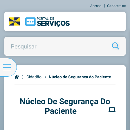
|
Acesso
Cadastre-se
⟩
Cidadão
⟩
Núcleo de Segurança do Paciente
Núcleo De Segurança Do
Paciente
computer