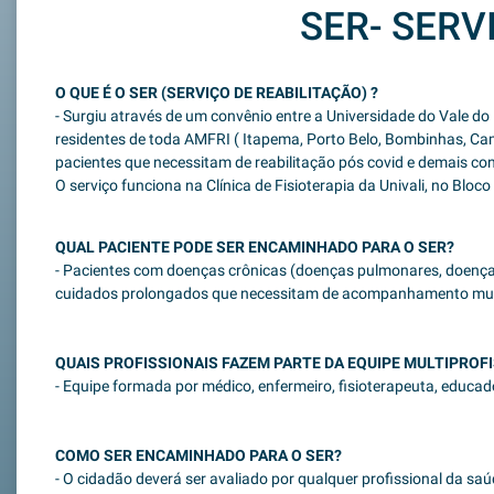
SER- SERV
O QUE É O SER (SERVIÇO DE REABILITAÇÃO) ?
- Surgiu através de um convênio entre a Universidade do Vale do
residentes de toda AMFRI ( Itapema, Porto Belo, Bombinhas, Cambo
pacientes que necessitam de reabilitação pós covid e demais co
O serviço funciona na Clínica de Fisioterapia da Univali, no Bloc
QUAL PACIENTE PODE SER ENCAMINHADO PARA O SER?
- Pacientes com doenças crônicas (doenças pulmonares, doenças
cuidados prolongados que necessitam de acompanhamento multi
QUAIS PROFISSIONAIS FAZEM PARTE DA EQUIPE MULTIPROF
- Equipe formada por médico, enfermeiro, fisioterapeuta, educador 
COMO SER ENCAMINHADO PARA O SER?
- O cidadão deverá ser avaliado por qualquer profissional da saúd