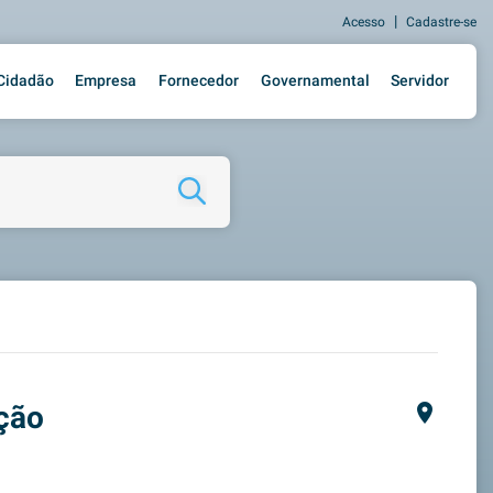
|
Acesso
Cadastre-se
Cidadão
Empresa
Fornecedor
Governamental
Servidor
ação
place