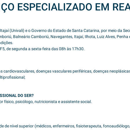
IÇO ESPECIALIZADO EM RE
 Itajaí (Univali) e o Governo do Estado de Santa Catarina, por meio da S
riú, Balneário Camboriú, Navegantes, Itajaí, Ilhota, Luiz Alves, Penha e 
ndições.
o F5, de segunda a sexta-feira das 08h às 17h30.
 cardiovasculares, doenças vasculares periféricas, doenças neoplásica
profissional;
ISSIONAL DO SER?
físico, psicólogo, nutricionista e assistente social.
e de nível superior (médicos, enfermeiros, fisioterapeuta, fonoaudiólogo, 