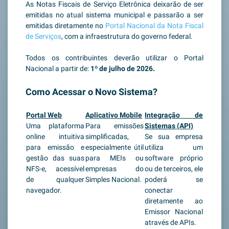
As Notas Fiscais de Serviço Eletrônica deixarão de ser
emitidas no atual sistema municipal e passarão a ser
emitidas diretamente no
Portal Nacional da Nota Fiscal
de Serviços
, com a infraestrutura do governo federal.
Todos os contribuintes deverão utilizar o Portal
Nacional a partir de:
1º de julho de 2026.
Como Acessar o Novo Sistema?
Portal Web
Aplicativo Mobile
Integração de
Uma plataforma
Para emissões
Sistemas (API)
online intuitiva
simplificadas,
Se sua empresa
para emissão e
especialmente útil
utiliza um
gestão das suas
para MEIs ou
software próprio
NFS-e, acessível
empresas do
ou de terceiros, ele
de qualquer
Simples Nacional.
poderá se
navegador.
conectar
diretamente ao
Emissor Nacional
através de APIs.