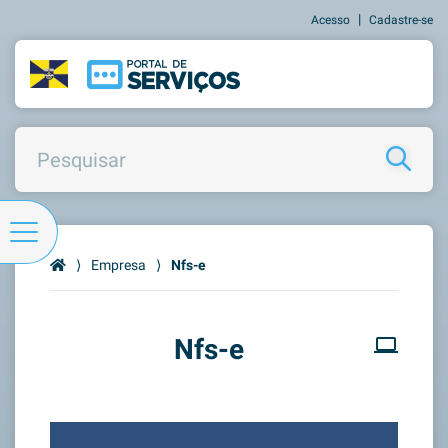
|
Acesso
Cadastre-se
⟩
Empresa
⟩
Nfs-e
Nfs-e
computer