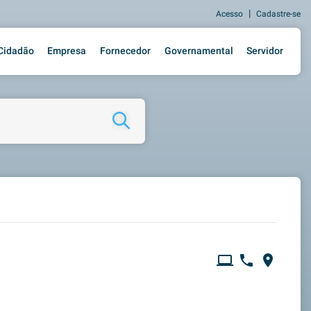
|
Acesso
Cadastre-se
Cidadão
Empresa
Fornecedor
Governamental
Servidor
computer
phone
place