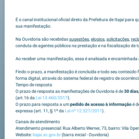
É o canal institucional oficial direto da Prefeitura de Itajaí para
sua manifestação.
Na Ouvidoria são recebidas
sugestões
,
elogios
,
solicitações
,
rec
conduta de agentes públicos na prestação e na fiscalização de ta
Ao receber uma manifestação, essa é analisada e encaminhada 
Findo o prazo, a manifestação é concluída e todo seu conteúdo f
forma digital, através do sistema federal de registro de ocorrênc
Tempo de resposta
O prazo de resposta as manifestações de Ouvidoria é de
30 dias
(art.16 da
Lei 13.460/2017
).
O prazo para resposta a um
pedido de acesso à informação
é d
expressa (art. 11, § 1º da
Lei nº 12.527/2011
).
Canais de atendimento
Atendimento presencial: Rua Alberto Werner, 73, bairro: Vila Oper
Website:
itajai.sc.gov.br
(barra inicial - Ouvidoria)