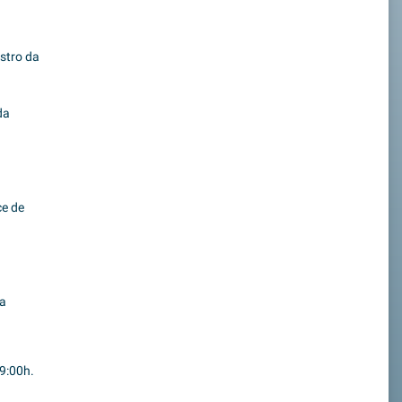
istro da
da
ce de
va
19:00h.